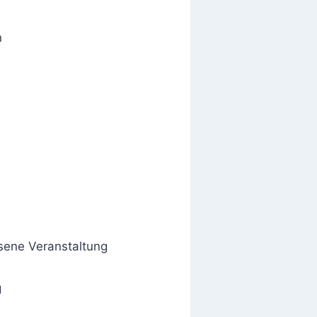
n
ssene Veranstaltung
g